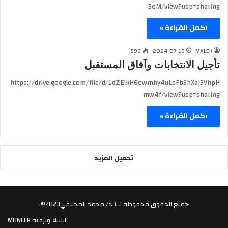
3oM/view?usp=sharing
أكمل القراءة »
599
2024-07-19
MALEK
تأجيل الانتخابات وآفاق المستقبل
https://drive.google.com/file/d/1dZElkH6owmhy4uLsFbShXaj3VhpH
mw4f/view?usp=sharing
أكمل القراءة »
تحميل المزيد
جميع الحقوق محفوظة لـ أ.د/ محمد المخلافي2023©.
انشاء وترقية
MUNEER