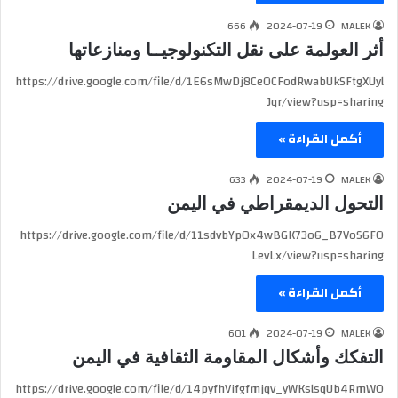
666
2024-07-19
MALEK
أثر العولمة على نقل التكنولوجيــا ومنازعاتها
https://drive.google.com/file/d/1E6sMwDj8CeOCFodRwabUkSFtgXUyl
Jqr/view?usp=sharing
أكمل القراءة »
633
2024-07-19
MALEK
التحول الديمقراطي في اليمن
https://drive.google.com/file/d/11sdvbYp0x4wBGK73o6_B7VoS6FO
LevLx/view?usp=sharing
أكمل القراءة »
601
2024-07-19
MALEK
التفكك وأشكال المقاومة الثقافية في اليمن
https://drive.google.com/file/d/14pyfhVifgfmjqv_yWKslsqUb4RmWO