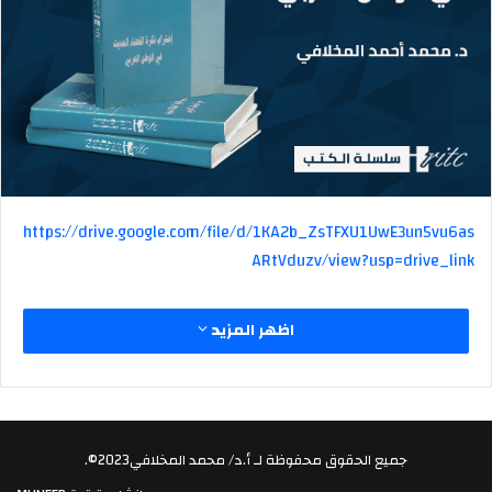
https://drive.google.com/file/d/1KA2b_ZsTFXU1UwE3un5vu6as
ARtVduzv/view?usp=drive_link
اظهر المزيد
جميع الحقوق محفوظة لـ أ.د/ محمد المخلافي2023©.