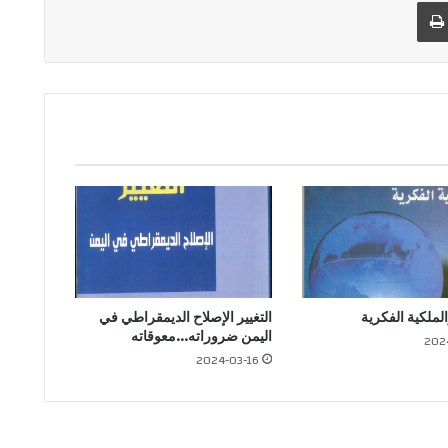
البريد
طباعة
لملكية الفكرية
التغيير الإصلاح الديمقراطي في
اليمن ضروراته…معوقاته
202
2024-03-16