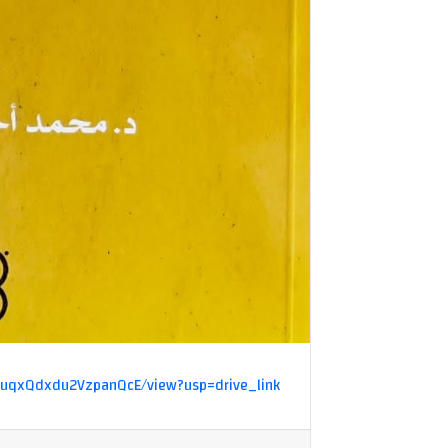
T3VuqxQdxdu2VzpanQcE/view?usp=drive_link